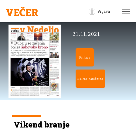
Prijava
21.11.2021
Prijava
Skleni naročnino
Vikend branje