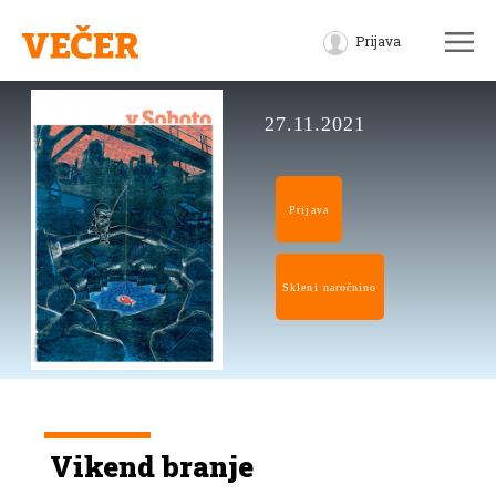
Prijava
27.11.2021
Prijava
Skleni naročnino
Vikend branje