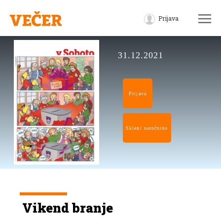
Prijava
31.12.2021
Prijava
Skleni naročnino
Vikend branje