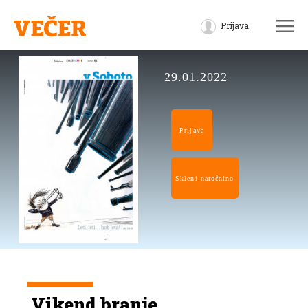
Prijava
29.01.2022
Prijava
Skleni naročnino
Vikend branje