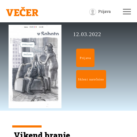
Prijava
12.03.2022
Prijava
Skleni naročnino
Vikend branje