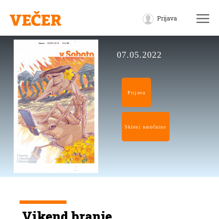
Prijava
07.05.2022
Prijava
Skleni naročnino
Vikend branje