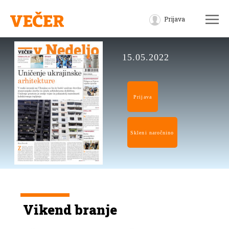
Prijava
15.05.2022
Prijava
Skleni naročnino
Vikend branje