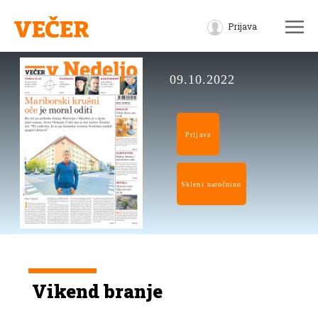
Prijava
09.10.2022
Prijava
Skleni naročnino
Vikend branje