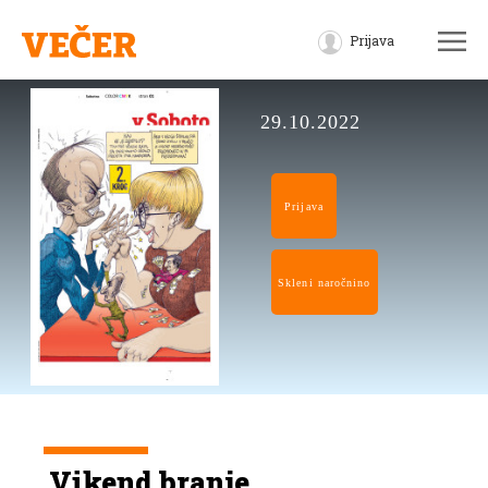
Prijava
29.10.2022
Prijava
Skleni naročnino
Vikend branje