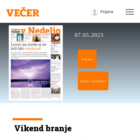
Prijava
07.05.2023
Prijava
Skleni naročnino
Vikend branje