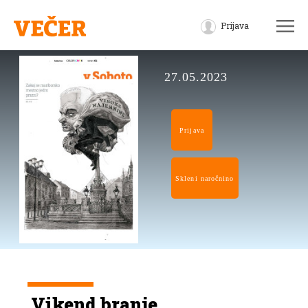
Prijava
27.05.2023
Prijava
Skleni naročnino
Vikend branje