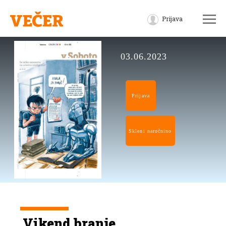
Prijava
03.06.2023
Prijava
Skleni naročnino
Vikend branje