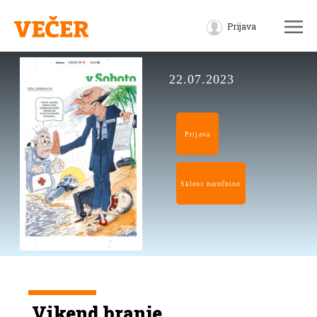
Prijava
22.07.2023
Prijava
Skleni naročnino
Vikend branje