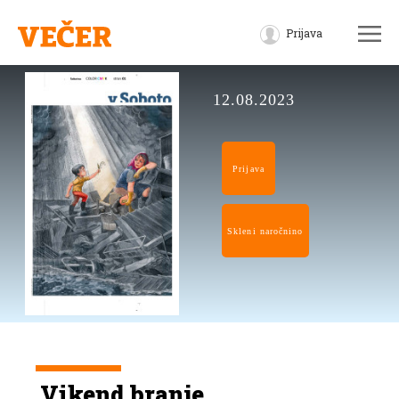
Prijava
12.08.2023
Prijava
Skleni naročnino
Vikend branje