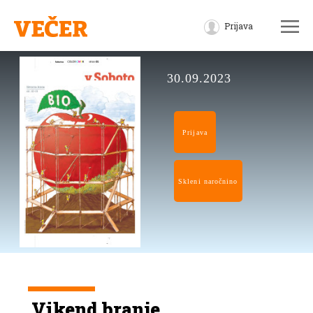
Prijava
30.09.2023
Prijava
Skleni naročnino
Vikend branje