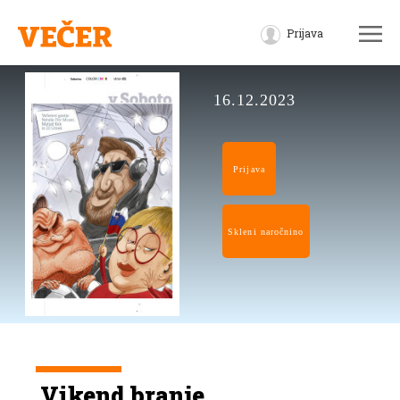
Prijava
16.12.2023
Prijava
Skleni naročnino
Vikend branje