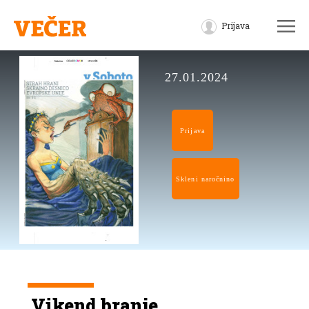
Prijava
27.01.2024
Prijava
Skleni naročnino
Vikend branje