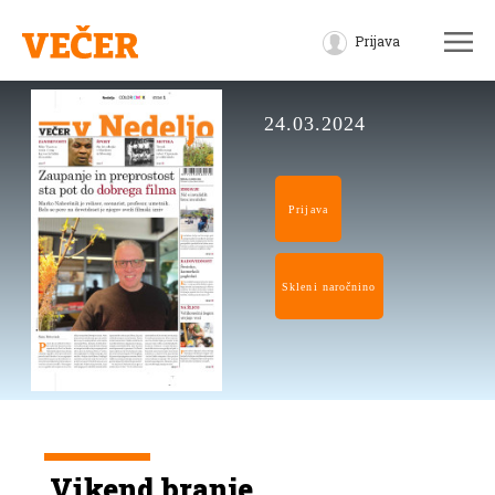
Prijava
24.03.2024
Prijava
Skleni naročnino
Vikend branje