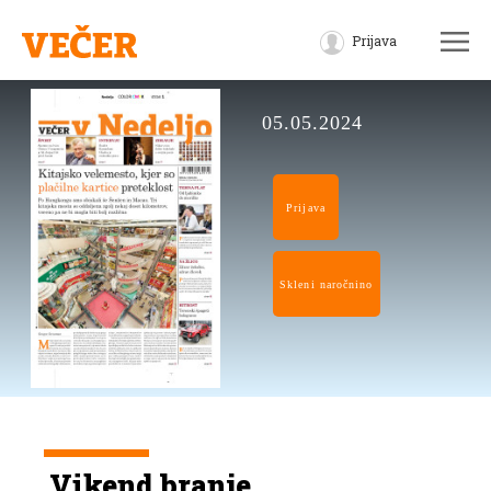
Prijava
05.05.2024
Prijava
Skleni naročnino
Vikend branje