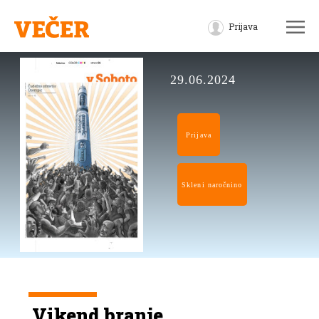
Prijava
29.06.2024
Prijava
Skleni naročnino
Vikend branje