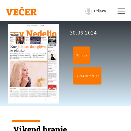
Prijava
30.06.2024
Prijava
Skleni naročnino
Vikend branje