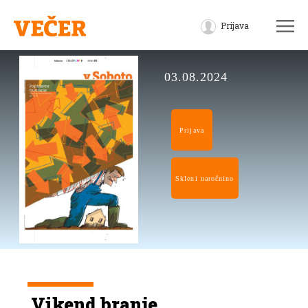
Prijava
03.08.2024
Prijava
Skleni naročnino
Vikend branje