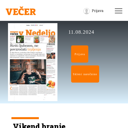
Prijava
11.08.2024
Prijava
Skleni naročnino
Vikend branje