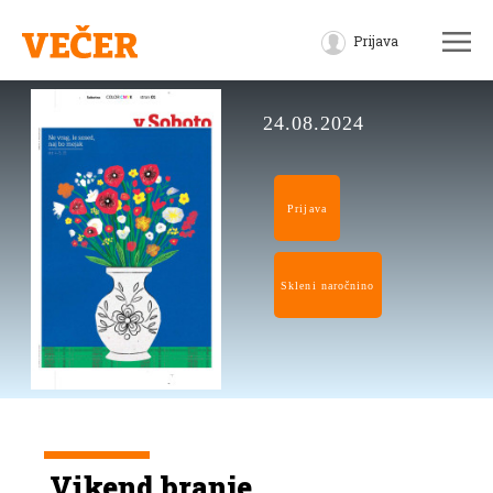
Prijava
24.08.2024
Prijava
Skleni naročnino
Vikend branje