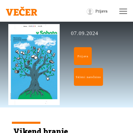
Prijava
07.09.2024
Prijava
Skleni naročnino
Vikend branje