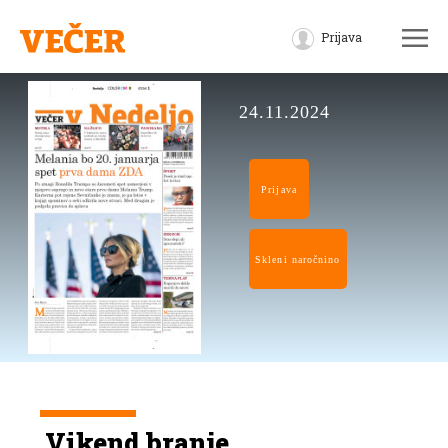
Prijava
24.11.2024
Prijava
Skleni naročnino
Vikend branje