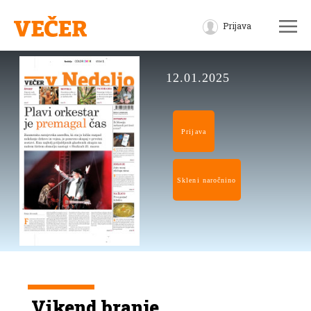
Prijava
12.01.2025
Prijava
Skleni naročnino
Vikend branje