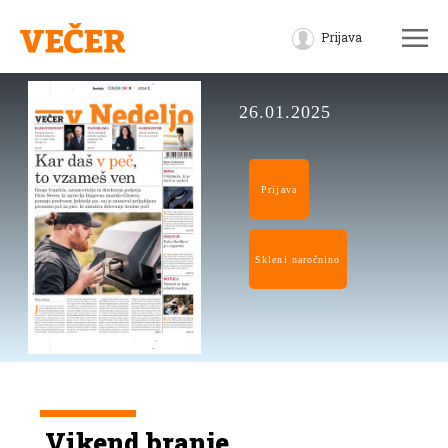
Prijava
26.01.2025
Prijava
Skleni naročnino
Vikend branje