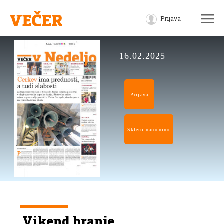
Prijava
16.02.2025
Prijava
Skleni naročnino
Vikend branje