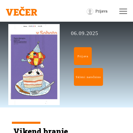
Prijava
06.09.2025
Prijava
Skleni naročnino
Vikend branje