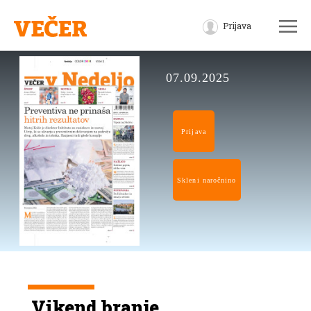
Prijava
07.09.2025
Prijava
Skleni naročnino
Vikend branje