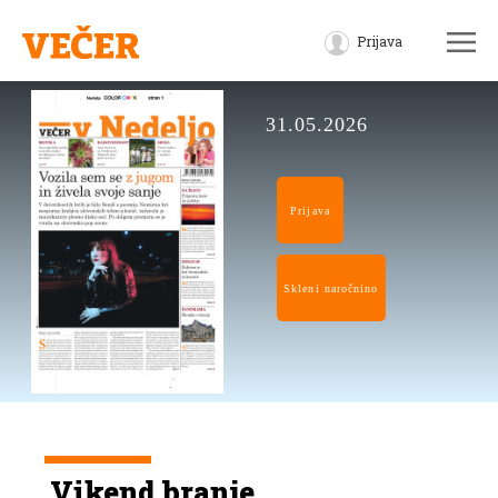
Prijava
31.05.2026
Prijava
Skleni naročnino
Vikend branje