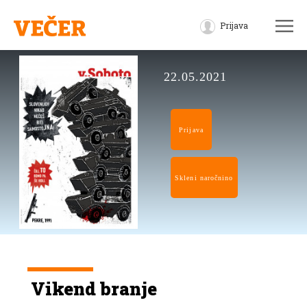
Prijava
22.05.2021
Prijava
Skleni naročnino
Vikend branje