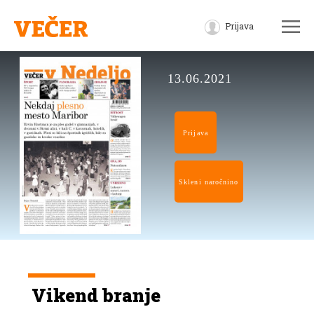
Prijava
13.06.2021
Prijava
Skleni naročnino
Vikend branje